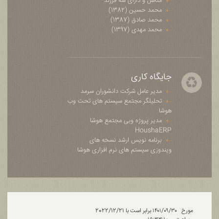
متاهل و دارای سه فرزند
محمد حسین (1382)
محمد صادق (1387)
محمد مهدی (1397)
جایگاه کاری
مدیر عامل شرکت دانشوران سرمد
تحلیلگر مجتمع سیستم های تحت وب
هوشا
مدیر پروژه وبی مجتمع هوشا
HoushaERP
برنامه نویس ارشد نسخه های
ویندوزی سیستم های نرم افزاری هوشا
مورخ
۱۴۰۱/۰۹/۳۰ برابر است با 2022/12/21