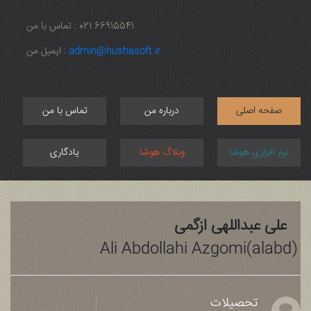
66915541 021
: تماس با من
admin@hushasoft.ir
: ایمیل من
صفحه اصلی
درباره من
تماس با من
نرم افزاری هوشا
وبلاگ هوشا
یادگاری
علی عبداللهی ازگمی
Ali Abdollahi Azgomi(alabd)
تحصیلات