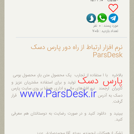
- ساعت
۱۵:۳۳:۱۰
مورد پسند :
0
نفر
تعداد بازدید :
705
نرم افزار ارتباط از راه دور پارس دسک
ParsDesk
بالاخره با ا ستفاده از تجارب یک محصول متن باز، محصول بومی
پارس دسک
تولید و برای استفاده مشتریان عزیز و
کاربران ارجمند نرم افزارهای مالی و اداری هوشا بر روی سایت پارس
www.ParsDesk.ir
دسک به آدرس
قرار
گرفت.
ببینید و دانلود کنید و در صورت رضایت به دوستانتان هم معرفی
کنید.
تشکر از همکاران ارجمندم
بویژه آقا محمدصادق عزیز