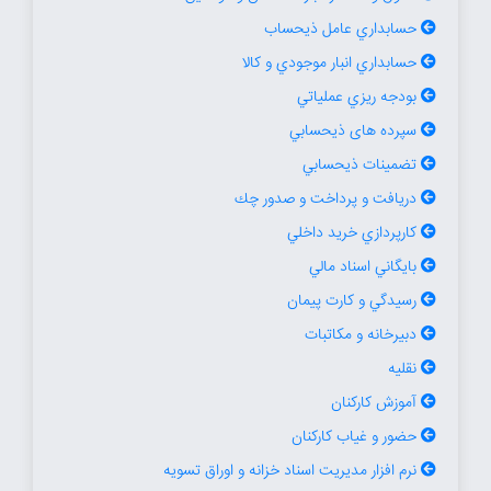
حسابداري عامل ذيحساب
حسابداري انبار موجودي و كالا
بودجه ريزي عملياتي
سپرده های ذيحسابي
تضمينات ذيحسابي
دريافت و پرداخت و صدور چك
كارپردازي خريد داخلي
بايگاني اسناد مالي
رسيدگي و كارت پيمان
دبيرخانه و مکاتبات
نقليه
آموزش كاركنان
حضور و غياب كاركنان
نرم افزار مدیریت اسناد خزانه و اوراق تسویه