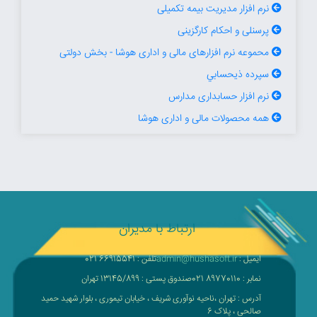
نرم افزار مدیریت بیمه تکمیلی
پرسنلی و احکام کارگزینی
محموعه نرم افزارهای مالی و اداری هوشا - بخش دولتی
سپرده ذيحسابي
نرم افزار حسابداری مدارس
همه محصولات مالی و اداری هوشا
ارتباط با مدیران
: ایمیل
admin@hushasoft.ir
021 66915541 : تلفن
021 89770110 : نمابر
صندوق پستی : 13145/899 تهران
آدرس : تهران ،ناحیه نوآوری شریف ، خیابان تیموری ، بلوار شهید حمید
صالحی ، پلاک 6